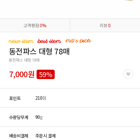
고객평점
0%
리뷰
0
동전파스 대형 78매
동전파스 대형 78매
7,000원
59%
210
점
포인트
90
g
수량당무게
배송비결제
주문시 결제