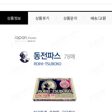
상품정보
상품후기
상품문의
배송/교환
상
상
품
품
정
상
보
세
설
명