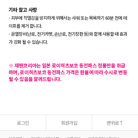
기타 참고 사항
- 피부에 작열감을 방지하게 위해서는 샤워 또는 목욕하기 60분 전에 테
이프를 제거 합니다.
- 온열장비(난로, 전기카펫, 손난로, 전기장판 등)와 함께 사용할 때 효과
가 강화 될 수 있습니다.
※ 재팬코리아는 일본 로이히츠보코 동전파스 정품만을 취급
하며, 로이히츠보코 동전파스 가격은 환율에 따라 수시로 변동
될 수 있음을 알려드립니다.
상
품
정
보
고
시
로그인
회원가입
맨위로
↑