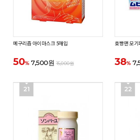
메구리즘 아이마스크 5매입
호빵맨 모기
50
38
7,500원
7,
%
%
15,000원
21
22