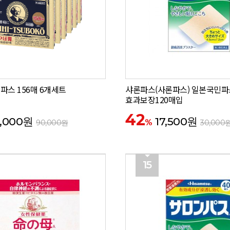
파스 156매 6개세트
샤론파스(사론파스) 일본국민파
효과보장120매입
42
,000원
17,500원
%
90,000원
30,000
15