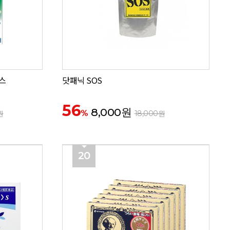
스
닷패닉 SOS
56
8,000원
%
원
18,000원
20