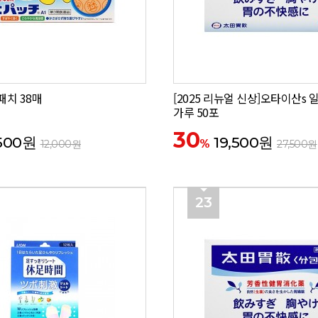
패치 38매
[2025 리뉴얼 신상]오타이산s
가루 50포
30
500원
19,500원
%
12,000원
27,500원
23