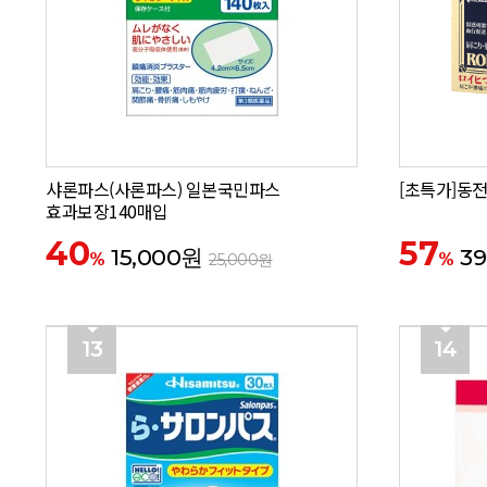
샤론파스(사론파스) 일본국민파스
[초특가]동전
효과보장140매입
40
57
15,000원
39
%
%
25,000원
13
14