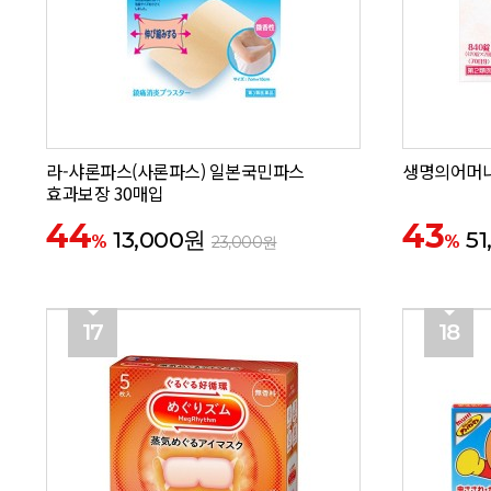
라-샤론파스(사론파스) 일본국민파스
생명의어머니
효과보장 30매입
44
43
13,000원
51
%
%
23,000원
17
18