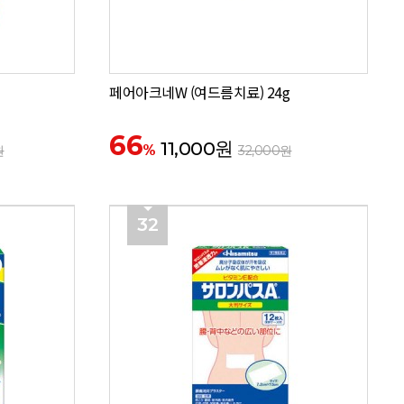
매
페어아크네W (여드름치료) 24g
66
11,000원
%
원
32,000원
32