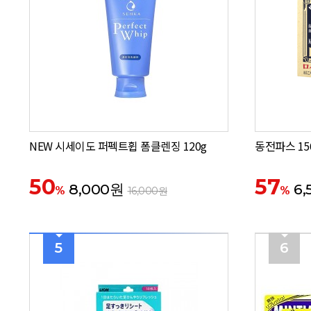
NEW 시세이도 퍼펙트휩 폼클렌징 120g
동전파스 15
50
57
8,000원
6,
%
%
16,000원
5
6