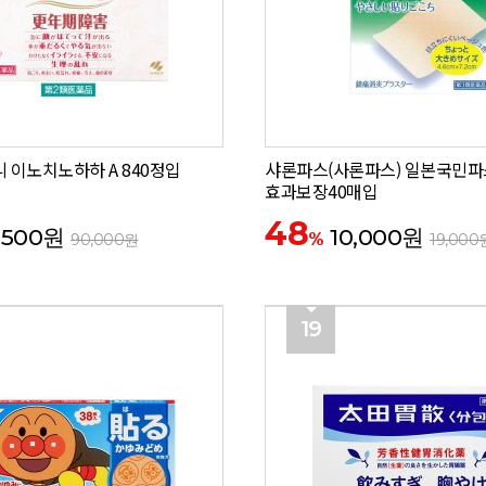
 이노치노하하 A 840정입
샤론파스(사론파스) 일본국민파
효과보장40매입
48
,500원
10,000원
%
90,000원
19,000
19