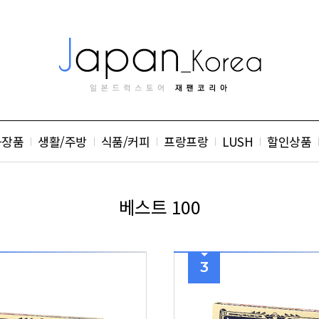
화장품
생활/주방
식품/커피
프랑프랑
LUSH
할인상품
베스트 100
3