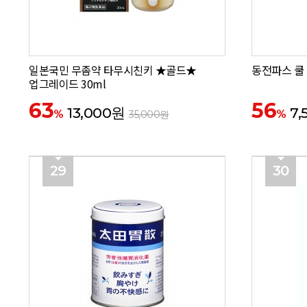
일본국민 무좀약 타무시친키 ★골드★
동전파스 쿨 
업그레이드 30ml
63
56
13,000원
7,
%
%
35,000원
29
30