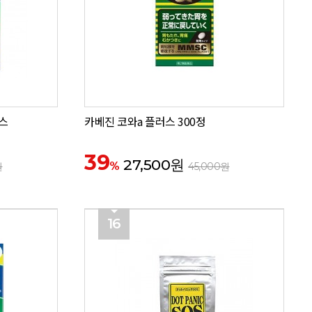
스
카베진 코와a 플러스 300정
39
27,500원
%
원
45,000원
16