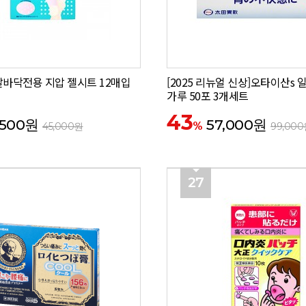
발바닥전용 지압 젤시트 12매입
[2025 리뉴얼 신상]오타이산s
가루 50포 3개세트
43
,500원
57,000원
%
45,000원
99,00
27