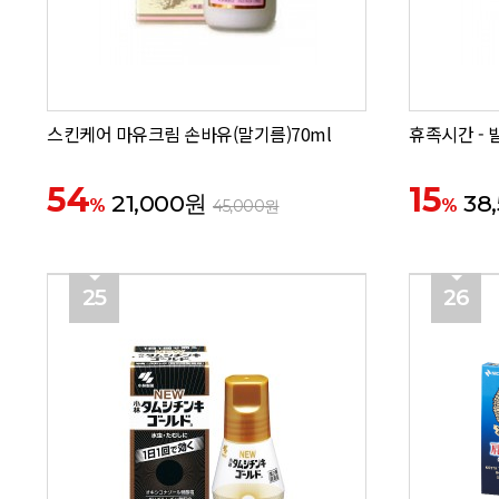
스킨케어 마유크림 손바유(말기름)70ml
휴족시간 - 
54
15
21,000원
38
%
%
45,000원
25
26