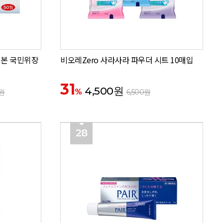
 일본 국민위장
비오레Zero 사라사라 파우더 시트 10매입
31
4,500원
%
0원
6,500원
28