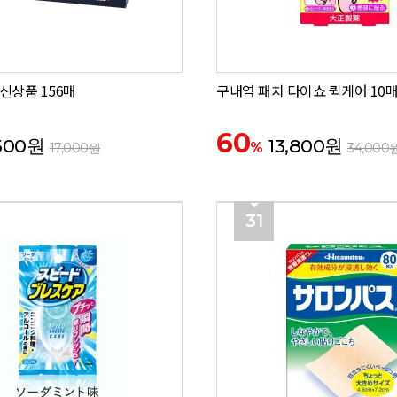
신상품 156매
구내염 패치 다이쇼 퀵케어 10
60
500원
13,800원
%
17,000원
34,000
31