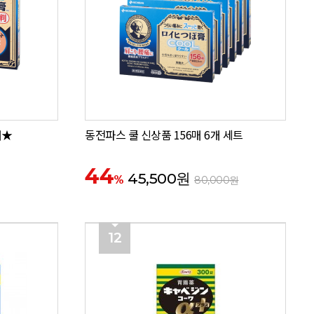
매★
동전파스 쿨 신상품 156매 6개 세트
44
45,500원
%
80,000원
12