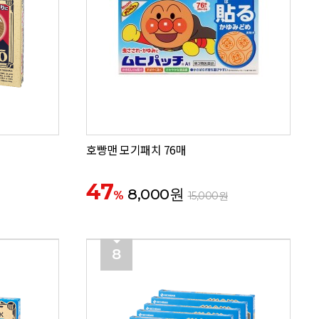
호빵맨 모기패치 76매
47
8,000원
%
15,000원
8